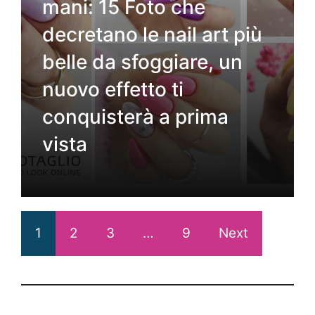
mani: 15 Foto che
decretano le nail art più
belle da sfoggiare, un
nuovo effetto ti
conquisterà a prima
vista
1
2
3
…
9
Next