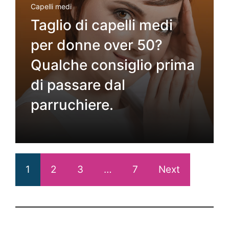
Capelli medi
Taglio di capelli medi
per donne over 50?
Qualche consiglio prima
di passare dal
parruchiere.
1
2
3
…
7
Next