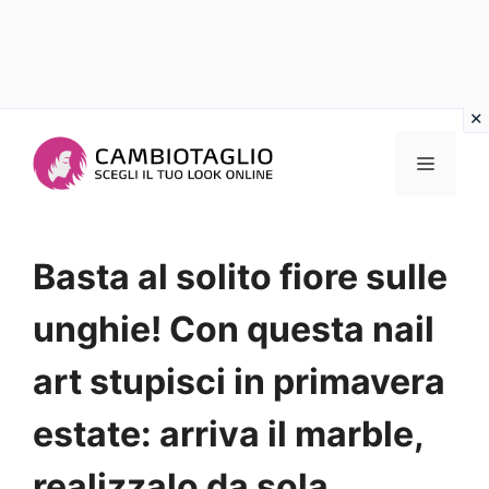
Vai
al
Menu
contenuto
Basta al solito fiore sulle
unghie! Con questa nail
art stupisci in primavera
estate: arriva il marble,
realizzalo da sola