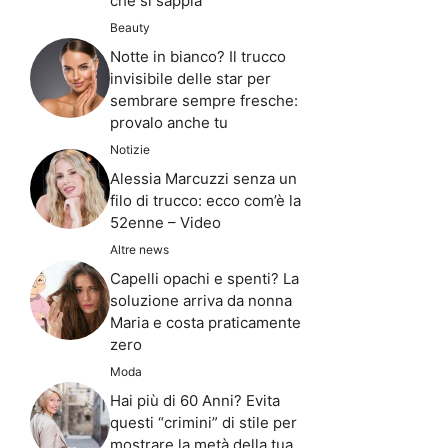
che si sappia
Beauty
Notte in bianco? Il trucco
invisibile delle star per
sembrare sempre fresche:
provalo anche tu
Notizie
Alessia Marcuzzi senza un
filo di trucco: ecco com’è la
52enne – Video
Altre news
Capelli opachi e spenti? La
soluzione arriva da nonna
Maria e costa praticamente
zero
Moda
Hai più di 60 Anni? Evita
questi “crimini” di stile per
mostrare la metà della tua