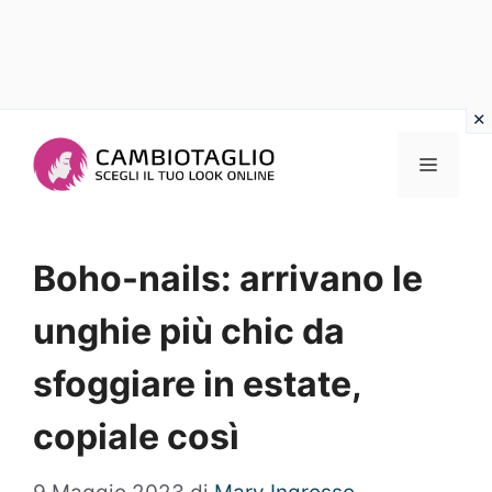
Vai
al
Menu
contenuto
Boho-nails: arrivano le
unghie più chic da
sfoggiare in estate,
copiale così