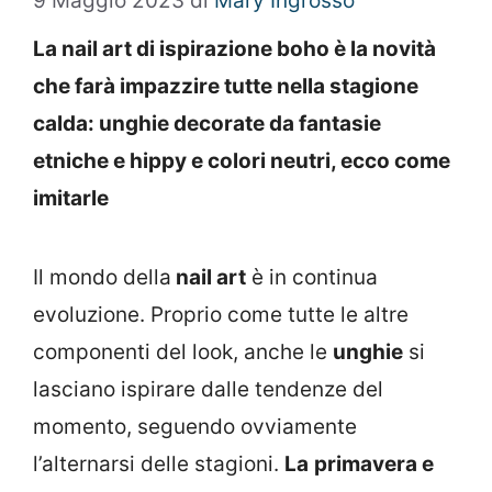
9 Maggio 2023
di
Mary Ingrosso
La nail art di ispirazione boho è la novità
che farà impazzire tutte nella stagione
calda: unghie decorate da fantasie
etniche e hippy e colori neutri, ecco come
imitarle
Il mondo della
nail art
è in continua
evoluzione. Proprio come tutte le altre
componenti del look, anche le
unghie
si
lasciano ispirare dalle tendenze del
momento, seguendo ovviamente
l’alternarsi delle stagioni.
La
primavera e