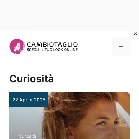
Vai
al
Menu
contenuto
Curiosità
22 Aprile 2025
Curiosità