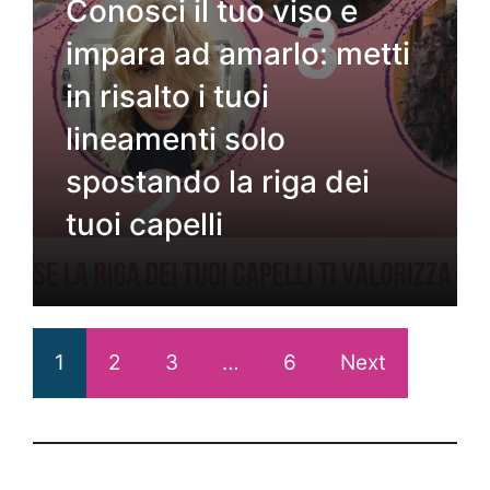
Conosci il tuo viso e
impara ad amarlo: metti
in risalto i tuoi
lineamenti solo
spostando la riga dei
tuoi capelli
1
2
3
…
6
Next