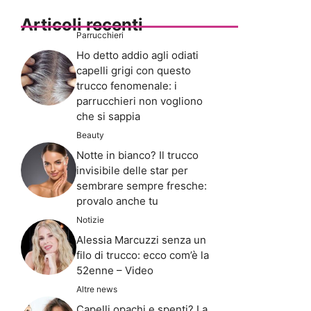
Articoli recenti
Parrucchieri
Ho detto addio agli odiati
capelli grigi con questo
trucco fenomenale: i
parrucchieri non vogliono
che si sappia
Beauty
Notte in bianco? Il trucco
invisibile delle star per
sembrare sempre fresche:
provalo anche tu
Notizie
Alessia Marcuzzi senza un
filo di trucco: ecco com’è la
52enne – Video
Altre news
Capelli opachi e spenti? La