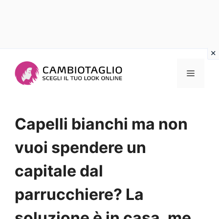
Vai
al
Menu
contenuto
Capelli bianchi ma non
vuoi spendere un
capitale dal
parrucchiere? La
soluzione è in casa, me