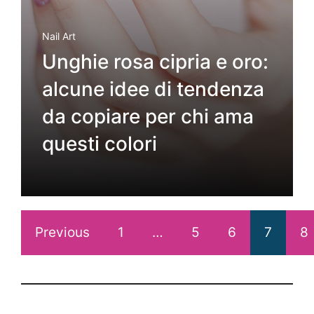
Nail Art
Unghie rosa cipria e oro:
alcune idee di tendenza
da copiare per chi ama
questi colori
Previous
1
…
5
6
7
8