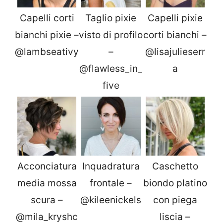
Capelli corti
Taglio pixie
Capelli pixie
bianchi pixie –
visto di profilo
corti bianchi –
@lambseativy
–
@lisajulieserr
@flawless_in_
a
five
Acconciatura
Inquadratura
Caschetto
media mossa
frontale –
biondo platino
scura –
@kileenickels
con piega
@mila_kryshc
liscia –