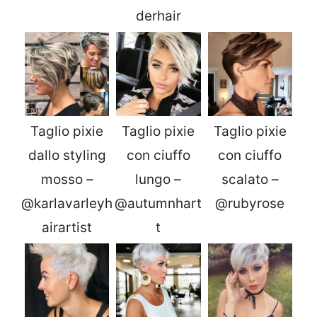
derhair
Taglio pixie
Taglio pixie
Taglio pixie
dallo styling
con ciuffo
con ciuffo
mosso –
lungo –
scalato –
@karlavarleyh
@autumnhart
@rubyrose
airartist
t