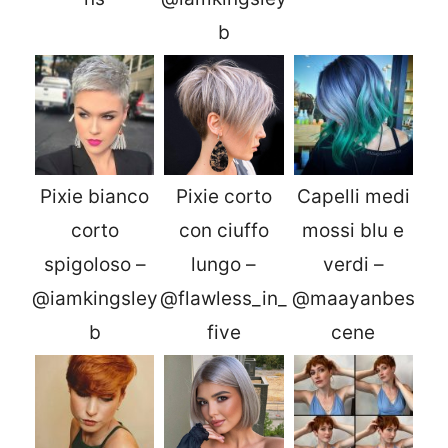
b
Pixie bianco
Pixie corto
Capelli medi
corto
con ciuffo
mossi blu e
spigoloso –
lungo –
verdi –
@iamkingsley
@flawless_in_
@maayanbes
b
five
cene