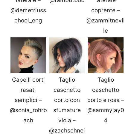
laterale –
@rambutbob
laterale
@demetriuss
coprente –
chool_eng
@zammitnevil
le
Capelli corti
Taglio
Taglio
rasati
caschetto
caschetto
semplici –
corto con
corto e rosa –
@sonia_rohrb
sfumature
@sammyjay0
ach
viola –
4
@zachschnei