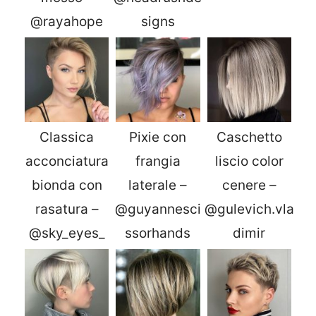
@rayahope
signs
Classica
Pixie con
Caschetto
acconciatura
frangia
liscio color
bionda con
laterale –
cenere –
rasatura –
@guyannesci
@gulevich.vla
@sky_eyes_
ssorhands
dimir