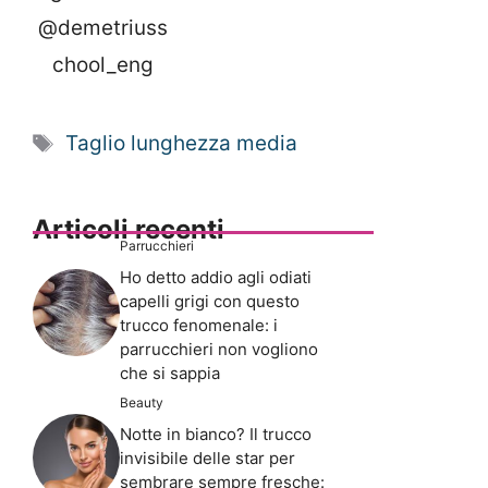
@demetriuss
chool_eng
Tag
Taglio lunghezza media
Articoli recenti
Parrucchieri
Ho detto addio agli odiati
capelli grigi con questo
trucco fenomenale: i
parrucchieri non vogliono
che si sappia
Beauty
Notte in bianco? Il trucco
invisibile delle star per
sembrare sempre fresche: