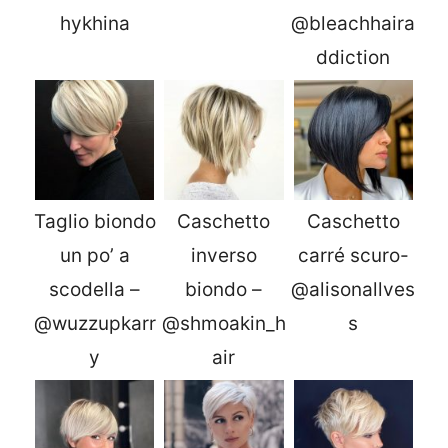
hykhina
@bleachhaira
ddiction
Taglio biondo
Caschetto
Caschetto
un po’ a
inverso
carré scuro-
scodella –
biondo –
@alisonallves
@wuzzupkarr
@shmoakin_h
s
y
air