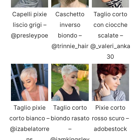
Capelli pixie
Caschetto
Taglio corto
liscio grigi –
inverso
con ciocche
@presleypoe
biondo –
scalate –
@trinnie_hair
@_valeri_anka
30
Taglio pixie
Taglio corto
Pixie corto
corto bianco –
biondo rasato
rosso scuro –
@izabelatorre
–
adobestock
ns
@iamkingsley