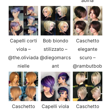
abina
Capelli corti
Bob biondo
Caschetto
viola –
stilizzato –
elegante
@the.oliviada
@diegomarcs
scuro –
nielle
ant
@rambutbob
Caschetto
Capelli viola
Caschetto