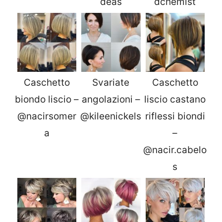
deas
dchemist
Caschetto
Svariate
Caschetto
biondo liscio –
angolazioni –
liscio castano
@nacirsomer
@kileenickels
riflessi biondi
a
–
@nacir.cabelo
s