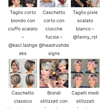
Taglio corto
Caschetto
Taglio pixie
biondo con
corto con
scalato
ciuffo scalato
ciocche
bianco –
–
fucsia –
@fanny_rst
@kaci.lashge
@headrushde
eks
signs
Caschetto
Biondi
Capelli medi
classico
stilizzati con
stilizzati