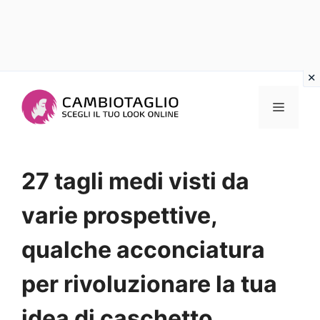
Vai
al
Menu
contenuto
27 tagli medi visti da
varie prospettive,
qualche acconciatura
per rivoluzionare la tua
idea di caschetto