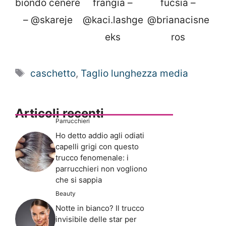
biondo cenere
frangia –
fucsia –
– @skareje
@kaci.lashge
@brianacisne
eks
ros
Tag
caschetto
,
Taglio lunghezza media
Articoli recenti
Parrucchieri
Ho detto addio agli odiati
capelli grigi con questo
trucco fenomenale: i
parrucchieri non vogliono
che si sappia
Beauty
Notte in bianco? Il trucco
invisibile delle star per