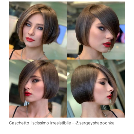
Caschetto liscissimo irresistibile – @sergeyshapochka