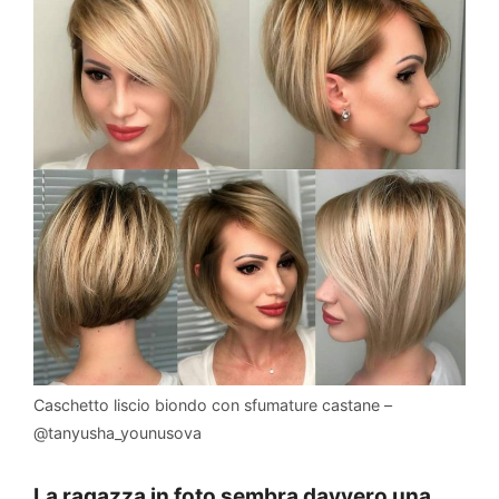
Caschetto liscio biondo con sfumature castane –
@tanyusha_younusova
La ragazza in foto sembra davvero una