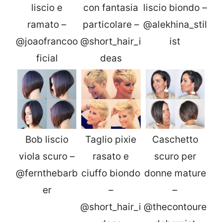
liscio e
con fantasia
liscio biondo –
ramato –
particolare –
@alekhina_stil
@joaofrancoo
@short_hair_i
ist
ficial
deas
Bob liscio
Taglio pixie
Caschetto
viola scuro –
rasato e
scuro per
@fernthebarb
ciuffo biondo
donne mature
er
–
–
@short_hair_i
@thecontoure