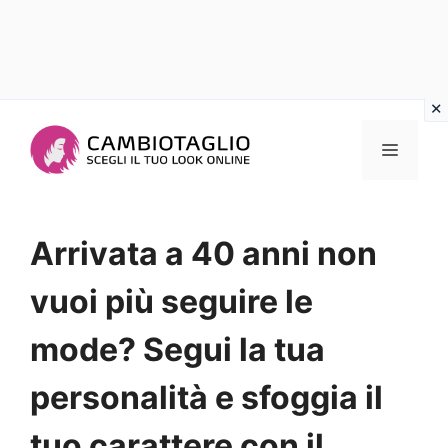
Vai
al
Menu
contenuto
Arrivata a 40 anni non
vuoi più seguire le
mode? Segui la tua
personalità e sfoggia il
tuo carattere con il