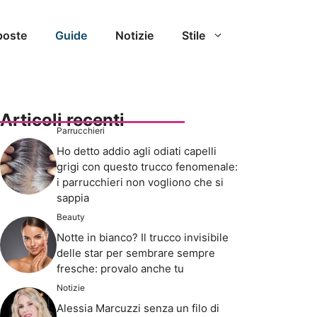
poste
Guide
Notizie
Stile
Articoli recenti
Parrucchieri
Ho detto addio agli odiati capelli
grigi con questo trucco fenomenale:
i parrucchieri non vogliono che si
sappia
Beauty
Notte in bianco? Il trucco invisibile
delle star per sembrare sempre
fresche: provalo anche tu
Notizie
Alessia Marcuzzi senza un filo di