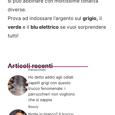
si può abbinare con moltissime tonalità
diverse.
Prova ad indossare l’argento sul
grigio,
il
verde
e il
blu elettrico
se vuoi sorprendere
tutti!
Articoli recenti
Parrucchieri
Ho detto addio agli odiati
capelli grigi con questo
trucco fenomenale: i
parrucchieri non vogliono
che si sappia
Beauty
Notte in bianco? Il trucco