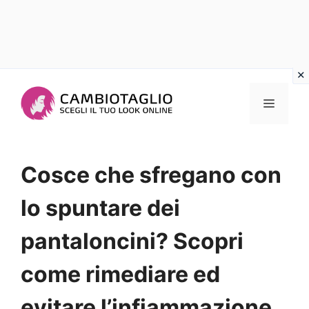
Vai
al
Menu
contenuto
Cosce che sfregano con
lo spuntare dei
pantaloncini? Scopri
come rimediare ed
evitare l’infiammazione