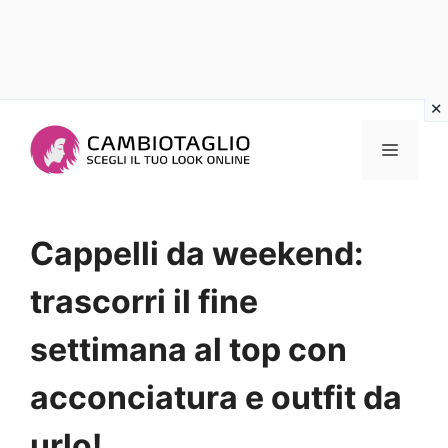
Vai
al
Menu
contenuto
Cappelli da weekend:
trascorri il fine
settimana al top con
acconciatura e outfit da
urlo!