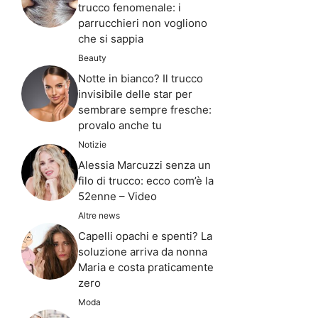
trucco fenomenale: i
parrucchieri non vogliono
che si sappia
Beauty
Notte in bianco? Il trucco
invisibile delle star per
sembrare sempre fresche:
provalo anche tu
Notizie
Alessia Marcuzzi senza un
filo di trucco: ecco com’è la
52enne – Video
Altre news
Capelli opachi e spenti? La
soluzione arriva da nonna
Maria e costa praticamente
zero
Moda