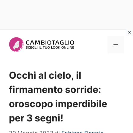
Vai
al
Menu
contenuto
Occhi al cielo, il
firmamento sorride:
oroscopo imperdibile
per 3 segni!