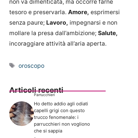
non va dimenticata, ma occorre farne
tesoro e preservarla.
Amore,
esprimersi
senza paure;
Lavoro,
impegnarsi e non
mollare la presa dall’ambizione;
Salute,
incoraggiare attività all’aria aperta.
Tag
oroscopo
Articoli recenti
Parrucchieri
Ho detto addio agli odiati
capelli grigi con questo
trucco fenomenale: i
parrucchieri non vogliono
che si sappia