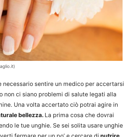
glio.it)
 è necessario sentire un medico per accertarsi
 non ci siano problemi di salute legati alla
mine. Una volta accertato ciò potrai agire in
aturale bellezza.
La prima cosa che dovrai
endo le tue unghie. Se sei solita usare unghie
verti fermare per un po’ e cercare di
nutrire