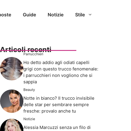
poste
Guide
Notizie
Stile
Articoli recenti
Parrucchieri
Ho detto addio agli odiati capelli
grigi con questo trucco fenomenale:
i parrucchieri non vogliono che si
sappia
Beauty
Notte in bianco? Il trucco invisibile
delle star per sembrare sempre
fresche: provalo anche tu
Notizie
Alessia Marcuzzi senza un filo di