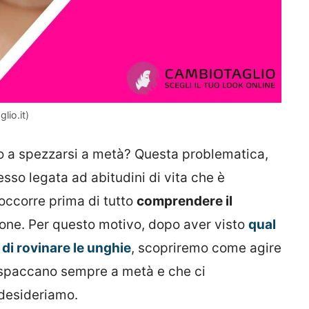
lio.it)
o a spezzarsi a metà? Questa problematica,
so legata ad abitudini di vita che è
 occorre prima di tutto
comprendere il
zione. Per questo motivo, dopo aver visto
qual
di rovinare le unghie
, scopriremo come agire
si spaccano sempre a metà e che ci
 desideriamo.