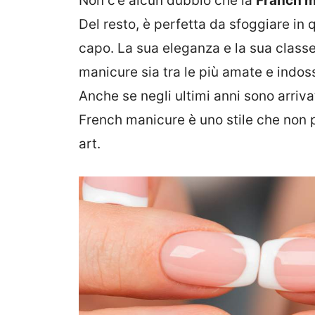
Non c’è alcun dubbio che la
Franch m
Del resto, è perfetta da sfoggiare in 
capo. La sua eleganza e la sua class
manicure sia tra le più amate e indoss
Anche se negli ultimi anni sono arriva
French manicure è uno stile che non p
art.