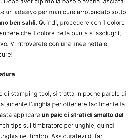
. Dopo aver dipinto la base e averla lasciata
e un adesivo per manicure arrotondato sotto
ano ben saldi
. Quindi, procedere con il colore
endere che il colore della punta si asciughi,
o. Vi ritroverete con una linee netta e
cure!
ratura
i stamping tool, si tratta in poche parole di
catamente l’unghia per ottenere facilmente la
Basta applicare
un paio di strati di smalto del
nch tips sul timbratore per unghie, quindi
unghia nel timbro. Assicuratevi di far