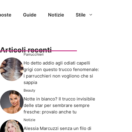
poste
Guide
Notizie
Stile
Articoli recenti
Parrucchieri
Ho detto addio agli odiati capelli
grigi con questo trucco fenomenale:
i parrucchieri non vogliono che si
sappia
Beauty
Notte in bianco? Il trucco invisibile
delle star per sembrare sempre
fresche: provalo anche tu
Notizie
Alessia Marcuzzi senza un filo di