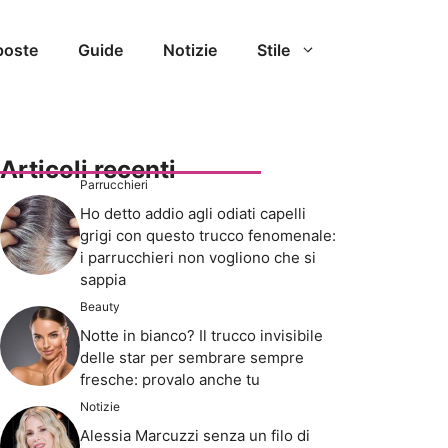
poste
Guide
Notizie
Stile
Articoli recenti
Parrucchieri
Ho detto addio agli odiati capelli
grigi con questo trucco fenomenale:
i parrucchieri non vogliono che si
sappia
Beauty
Notte in bianco? Il trucco invisibile
delle star per sembrare sempre
fresche: provalo anche tu
Notizie
Alessia Marcuzzi senza un filo di