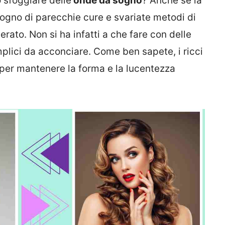
 sfoggiare delle
onde da sogno
? Anche se la
sogno di parecchie cure e svariate metodi di
erato. Non si ha infatti a che fare con delle
plici da acconciare. Come ben sapete, i ricci
 per mantenere la forma e la lucentezza