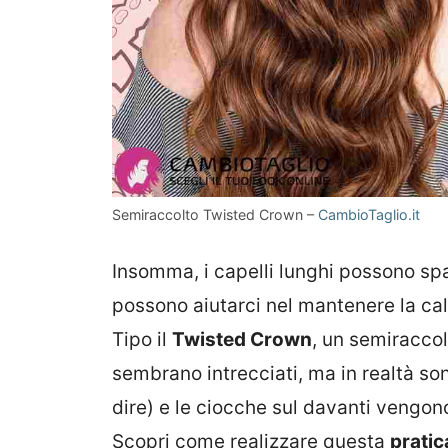
Semiraccolto Twisted Crown –
CambioTaglio.it
Insomma, i capelli lunghi possono spa
possono aiutarci nel mantenere la ca
Tipo il
Twisted Crown
, un semiraccolt
sembrano intrecciati, ma in realtà s
dire) e le ciocche sul davanti vengono
Scopri come realizzare questa
pratic