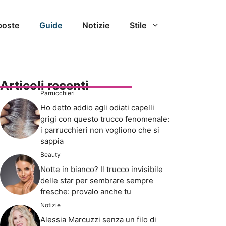
poste
Guide
Notizie
Stile
Articoli recenti
Parrucchieri
Ho detto addio agli odiati capelli
grigi con questo trucco fenomenale:
i parrucchieri non vogliono che si
sappia
Beauty
Notte in bianco? Il trucco invisibile
delle star per sembrare sempre
fresche: provalo anche tu
Notizie
Alessia Marcuzzi senza un filo di