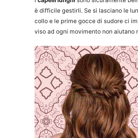
I
capelli lunghi
sono sicuramente belli
è difficile gestirli. Se si lasciano le 
collo e le prime gocce di sudore ci im
viso ad ogni movimento non aiutano 