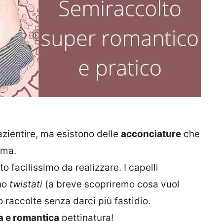
zientire, ma esistono delle
acconciature
che
lma.
o facilissimo da realizzare. I capelli
ono
twistati
(a breve scopriremo cosa vuol
 raccolte senza darci più fastidio.
a e romantica
pettinatura!