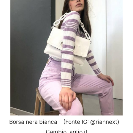
Borsa nera bianca – (Fonte IG: @riannext) –
CambioTaglio.it