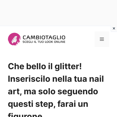
Vai
al
Menu
contenuto
Che bello il glitter!
Inseriscilo nella tua nail
art, ma solo seguendo
questi step, farai un
figurone