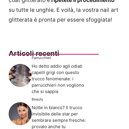
coat glitterato e
ripetete il procedimento
su tutte le unghie. E voilà, la vostra nail art
glitterata è pronta per essere sfoggiata!
Articoli recenti
Parrucchieri
Ho detto addio agli odiati
capelli grigi con questo
trucco fenomenale: i
parrucchieri non vogliono
che si sappia
Beauty
Notte in bianco? Il trucco
invisibile delle star per
sembrare sempre fresche:
provalo anche tu