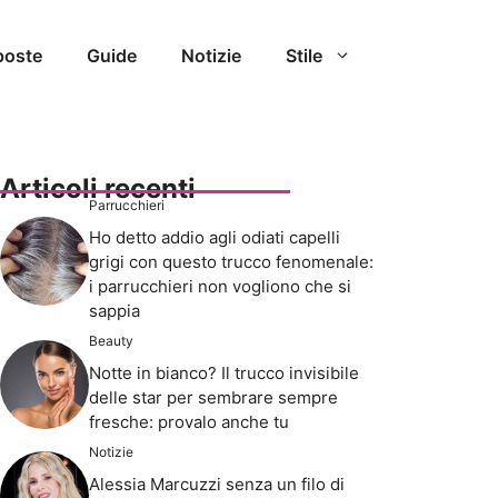
poste
Guide
Notizie
Stile
Articoli recenti
Parrucchieri
Ho detto addio agli odiati capelli
grigi con questo trucco fenomenale:
i parrucchieri non vogliono che si
sappia
Beauty
Notte in bianco? Il trucco invisibile
delle star per sembrare sempre
fresche: provalo anche tu
Notizie
Alessia Marcuzzi senza un filo di