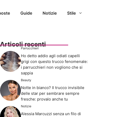
poste
Guide
Notizie
Stile
Articoli recenti
Parrucchieri
Ho detto addio agli odiati capelli
grigi con questo trucco fenomenale:
i parrucchieri non vogliono che si
sappia
Beauty
Notte in bianco? Il trucco invisibile
delle star per sembrare sempre
fresche: provalo anche tu
Notizie
Alessia Marcuzzi senza un filo di