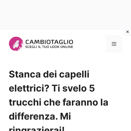
Vai
al
Menu
contenuto
Stanca dei capelli
elettrici? Ti svelo 5
trucchi che faranno la
differenza. Mi
ringrazierai!