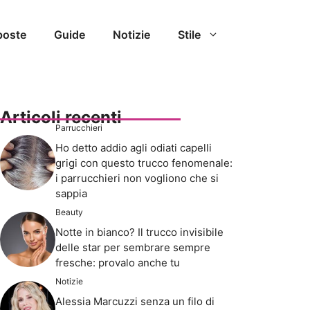
poste
Guide
Notizie
Stile
Articoli recenti
Parrucchieri
Ho detto addio agli odiati capelli
grigi con questo trucco fenomenale:
i parrucchieri non vogliono che si
sappia
Beauty
Notte in bianco? Il trucco invisibile
delle star per sembrare sempre
fresche: provalo anche tu
Notizie
Alessia Marcuzzi senza un filo di