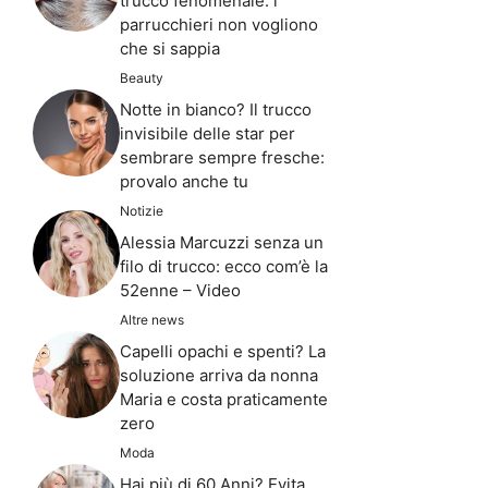
trucco fenomenale: i
parrucchieri non vogliono
che si sappia
Beauty
Notte in bianco? Il trucco
invisibile delle star per
sembrare sempre fresche:
provalo anche tu
Notizie
Alessia Marcuzzi senza un
filo di trucco: ecco com’è la
52enne – Video
Altre news
Capelli opachi e spenti? La
soluzione arriva da nonna
Maria e costa praticamente
zero
Moda
Hai più di 60 Anni? Evita