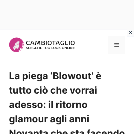
Vai
al
Menu
contenuto
La piega ‘Blowout’ è
tutto ciò che vorrai
adesso: il ritorno
glamour agli anni
Novanta che sta facendo