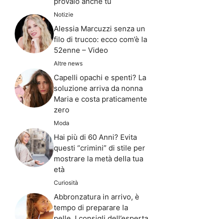
provalo anche tu
Notizie
Alessia Marcuzzi senza un
filo di trucco: ecco com’è la
52enne – Video
Altre news
Capelli opachi e spenti? La
soluzione arriva da nonna
Maria e costa praticamente
zero
Moda
Hai più di 60 Anni? Evita
questi “crimini” di stile per
mostrare la metà della tua
età
Curiosità
Abbronzatura in arrivo, è
tempo di preparare la
pelle. I consigli dell’esperta