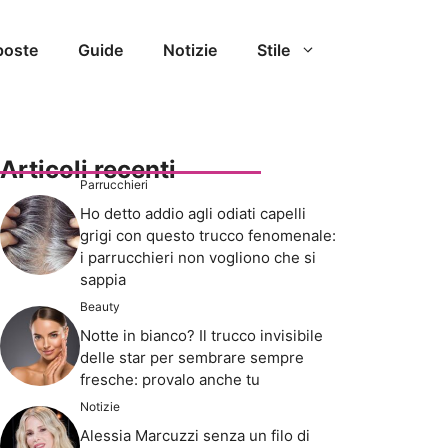
poste
Guide
Notizie
Stile
Articoli recenti
Parrucchieri
Ho detto addio agli odiati capelli
grigi con questo trucco fenomenale:
i parrucchieri non vogliono che si
sappia
Beauty
Notte in bianco? Il trucco invisibile
delle star per sembrare sempre
fresche: provalo anche tu
Notizie
Alessia Marcuzzi senza un filo di