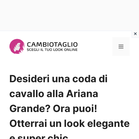
Vai
al
Menu
contenuto
Desideri una coda di
cavallo alla Ariana
Grande? Ora puoi!
Otterrai un look elegante
e super chic