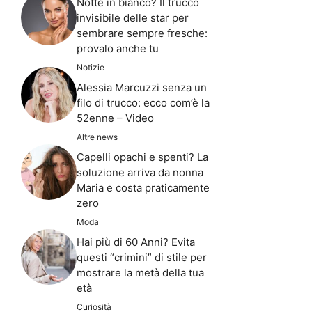
Notte in bianco? Il trucco
invisibile delle star per
sembrare sempre fresche:
provalo anche tu
Notizie
Alessia Marcuzzi senza un
filo di trucco: ecco com’è la
52enne – Video
Altre news
Capelli opachi e spenti? La
soluzione arriva da nonna
Maria e costa praticamente
zero
Moda
Hai più di 60 Anni? Evita
questi “crimini” di stile per
mostrare la metà della tua
età
Curiosità