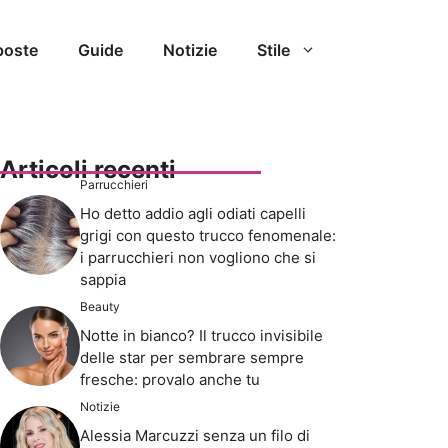
poste
Guide
Notizie
Stile
Articoli recenti
Parrucchieri
Ho detto addio agli odiati capelli
grigi con questo trucco fenomenale:
i parrucchieri non vogliono che si
sappia
Beauty
Notte in bianco? Il trucco invisibile
delle star per sembrare sempre
fresche: provalo anche tu
Notizie
Alessia Marcuzzi senza un filo di