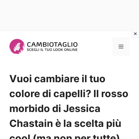
Vai
al
Menu
contenuto
Vuoi cambiare il tuo
colore di capelli? Il rosso
morbido di Jessica
Chastain è la scelta più
cool (ma non per tutte)