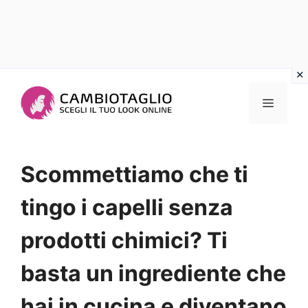
Vai
al
Menu
contenuto
Scommettiamo che ti
tingo i capelli senza
prodotti chimici? Ti
basta un ingrediente che
hai in cucina e diventano