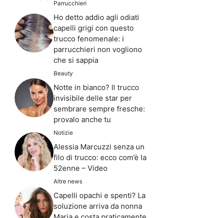
Parrucchieri
Ho detto addio agli odiati
capelli grigi con questo
trucco fenomenale: i
parrucchieri non vogliono
che si sappia
Beauty
Notte in bianco? Il trucco
invisibile delle star per
sembrare sempre fresche:
provalo anche tu
Notizie
Alessia Marcuzzi senza un
filo di trucco: ecco com’è la
52enne – Video
Altre news
Capelli opachi e spenti? La
soluzione arriva da nonna
Maria e costa praticamente