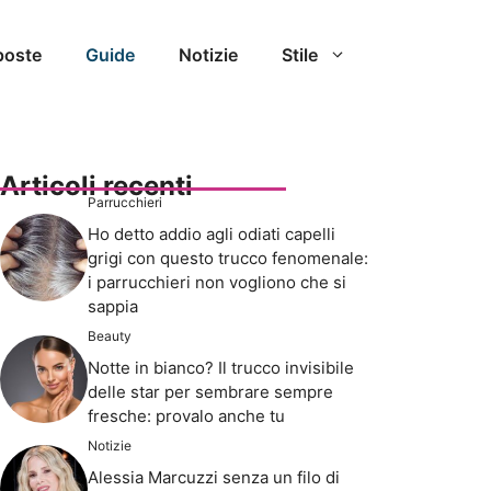
poste
Guide
Notizie
Stile
Articoli recenti
Parrucchieri
Ho detto addio agli odiati capelli
grigi con questo trucco fenomenale:
i parrucchieri non vogliono che si
sappia
Beauty
Notte in bianco? Il trucco invisibile
delle star per sembrare sempre
fresche: provalo anche tu
Notizie
Alessia Marcuzzi senza un filo di