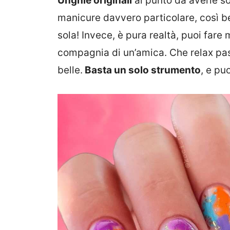
Unghie originali
al punto da averle so
manicure davvero particolare, così be
sola! Invece, è pura realtà, puoi fare m
compagnia di un’amica. Che relax pas
belle.
Basta un solo strumento
, e pu