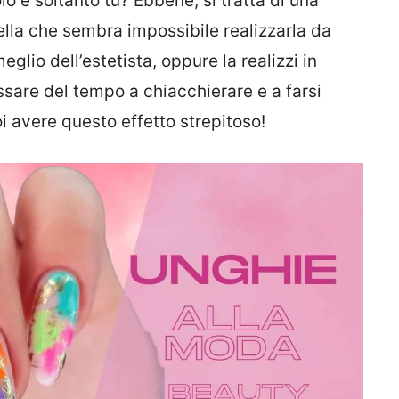
lo e soltanto tu? Ebbene, si tratta di una
lla che sembra impossibile realizzarla da
eglio dell’estetista, oppure la realizzi in
sare del tempo a chiacchierare e a farsi
oi avere questo effetto strepitoso!