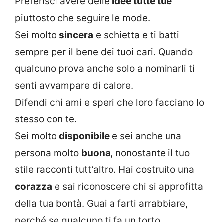
Preferisci avere delle
idee tutte tue
piuttosto che seguire le mode.
Sei molto
sincera
e schietta e ti batti
sempre per il bene dei tuoi cari. Quando
qualcuno prova anche solo a nominarli ti
senti avvampare di calore.
Difendi chi ami e speri che loro facciano lo
stesso con te.
Sei molto
disponibile
e sei anche una
persona molto
buona
, nonostante il tuo
stile racconti tutt’altro. Hai costruito una
corazza
e sai riconoscere chi si approfitta
della tua bontà. Guai a farti arrabbiare,
perché se qualcuno ti fa un torto