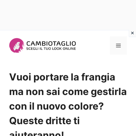
Vai
al
Menu
contenuto
Vuoi portare la frangia
ma non sai come gestirla
con il nuovo colore?
Queste dritte ti
aiuteranno!