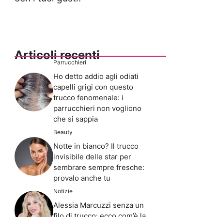
Articoli recenti
Parrucchieri
Ho detto addio agli odiati
capelli grigi con questo
trucco fenomenale: i
parrucchieri non vogliono
che si sappia
Beauty
Notte in bianco? Il trucco
invisibile delle star per
sembrare sempre fresche:
provalo anche tu
Notizie
Alessia Marcuzzi senza un
filo di trucco: ecco com’è la