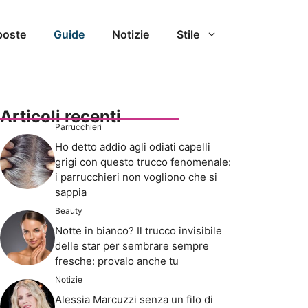
poste
Guide
Notizie
Stile
Articoli recenti
Parrucchieri
Ho detto addio agli odiati capelli
grigi con questo trucco fenomenale:
i parrucchieri non vogliono che si
sappia
Beauty
Notte in bianco? Il trucco invisibile
delle star per sembrare sempre
fresche: provalo anche tu
Notizie
Alessia Marcuzzi senza un filo di