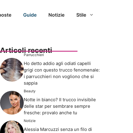
poste
Guide
Notizie
Stile
Articoli recenti
Parrucchieri
Ho detto addio agli odiati capelli
grigi con questo trucco fenomenale:
i parrucchieri non vogliono che si
sappia
Beauty
Notte in bianco? Il trucco invisibile
delle star per sembrare sempre
fresche: provalo anche tu
Notizie
Alessia Marcuzzi senza un filo di