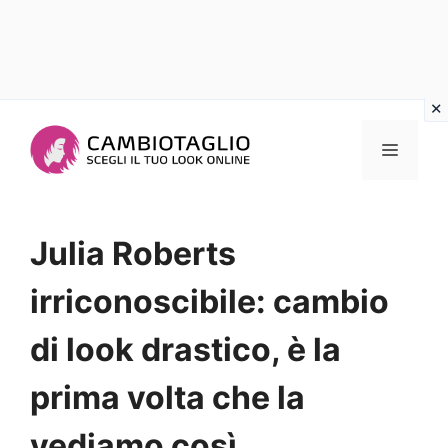
Vai
al
Menu
contenuto
Julia Roberts
irriconoscibile: cambio
di look drastico, è la
prima volta che la
vediamo così