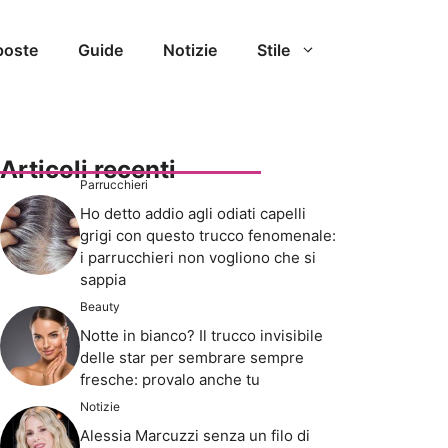
poste
Guide
Notizie
Stile
Articoli recenti
Parrucchieri
Ho detto addio agli odiati capelli
grigi con questo trucco fenomenale:
i parrucchieri non vogliono che si
sappia
Beauty
Notte in bianco? Il trucco invisibile
delle star per sembrare sempre
fresche: provalo anche tu
Notizie
Alessia Marcuzzi senza un filo di