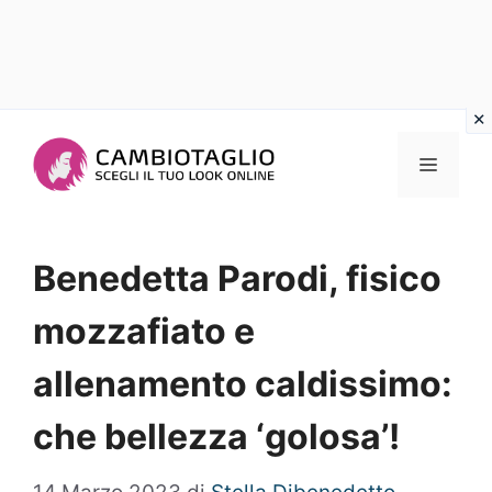
Vai
al
Menu
contenuto
Benedetta Parodi, fisico
mozzafiato e
allenamento caldissimo:
che bellezza ‘golosa’!