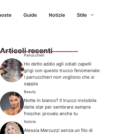
poste
Guide
Notizie
Stile
Articoli recenti
Parrucchieri
Ho detto addio agli odiati capelli
grigi con questo trucco fenomenale:
i parrucchieri non vogliono che si
sappia
Beauty
Notte in bianco? Il trucco invisibile
delle star per sembrare sempre
fresche: provalo anche tu
Notizie
Alessia Marcuzzi senza un filo di