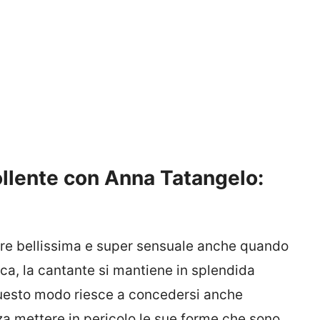
ollente con Anna Tatangelo:
re bellissima e super sensuale anche quando
ica, la cantante si mantiene in splendida
questo modo riesce a concedersi anche
za mettere in pericolo le sue forme che sono