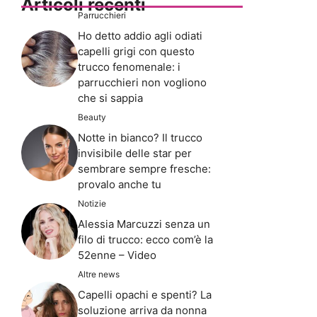
Articoli recenti
Parrucchieri
Ho detto addio agli odiati
capelli grigi con questo
trucco fenomenale: i
parrucchieri non vogliono
che si sappia
Beauty
Notte in bianco? Il trucco
invisibile delle star per
sembrare sempre fresche:
provalo anche tu
Notizie
Alessia Marcuzzi senza un
filo di trucco: ecco com’è la
52enne – Video
Altre news
Capelli opachi e spenti? La
soluzione arriva da nonna