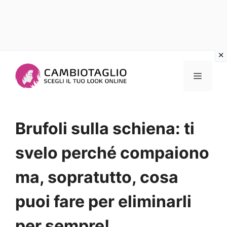
Vai
al
Menu
contenuto
Brufoli sulla schiena: ti
svelo perché compaiono
ma, sopratutto, cosa
puoi fare per eliminarli
per sempre!