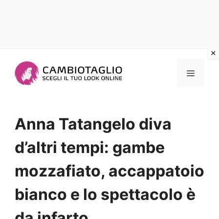
Vai
al
Menu
contenuto
Anna Tatangelo diva
d’altri tempi: gambe
mozzafiato, accappatoio
bianco e lo spettacolo è
da infarto