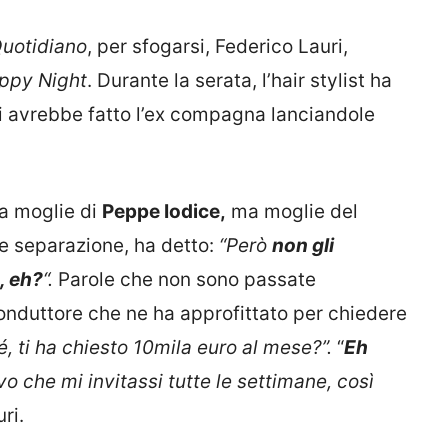
Quotidiano
, per sfogarsi, Federico Lauri,
ppy Night
. Durante la serata, l’hair stylist ha
li avrebbe fatto l’ex compagna lanciandole
la moglie di
Peppe Iodice,
ma moglie del
e separazione, ha detto:
“Però
non gli
, eh?
“.
Parole che non sono passate
conduttore che ne ha approfittato per chiedere
, ti ha chiesto 10mila euro al mese?”.
“
Eh
vo che mi invitassi tutte le settimane, così
ri.