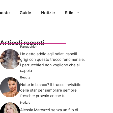
poste
Guide
Notizie
Stile
Articoli recenti
Parrucchieri
Ho detto addio agli odiati capelli
grigi con questo trucco fenomenale:
i parrucchieri non vogliono che si
sappia
Beauty
Notte in bianco? Il trucco invisibile
delle star per sembrare sempre
fresche: provalo anche tu
Notizie
Alessia Marcuzzi senza un filo di