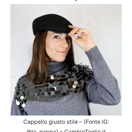
Cappello giusto stile – (Fonte IG:
@la_nappa) – CambioTaglio.it