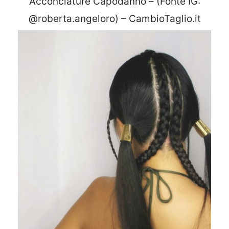
Acconciature Capodanno – (Fonte IG:
@roberta.angeloro) – CambioTaglio.it