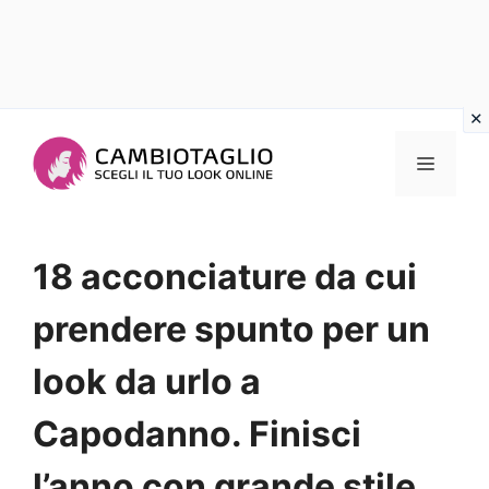
Vai
al
Menu
contenuto
18 acconciature da cui
prendere spunto per un
look da urlo a
Capodanno. Finisci
l’anno con grande stile