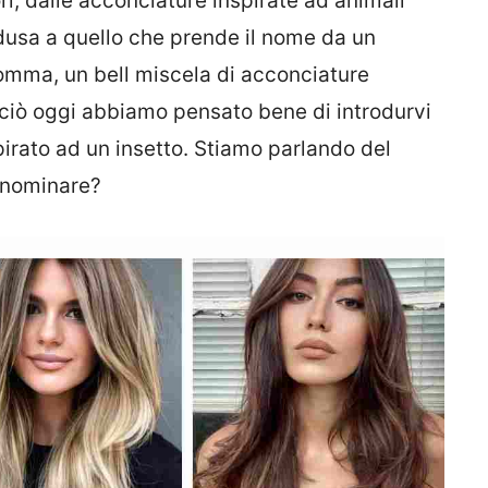
ri, dalle acconciature inspirate ad animali
dusa a quello che prende il nome da un
somma, un bell miscela di acconciature
rciò oggi abbiamo pensato bene di introdurvi
spirato ad un insetto. Stiamo parlando del
o nominare?