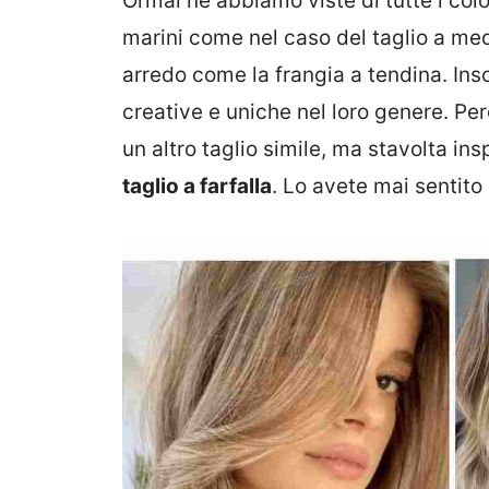
Ormai ne abbiamo viste di tutte i colo
marini come nel caso del taglio a me
arredo come la frangia a tendina. In
creative e uniche nel loro genere. Pe
un altro taglio simile, ma stavolta in
taglio a farfalla
. Lo avete mai sentit