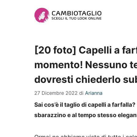
Vai
al
contenuto
[20 foto] Capelli a farf
momento! Nessuno te 
dovresti chiederlo su
27 Dicembre 2022
di
Arianna
Sai cos’è il taglio di capelli a farfal
sbarazzino e al tempo stesso elegan