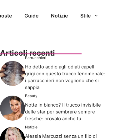
poste
Guide
Notizie
Stile
Articoli recenti
Parrucchieri
Ho detto addio agli odiati capelli
grigi con questo trucco fenomenale:
i parrucchieri non vogliono che si
sappia
Beauty
Notte in bianco? Il trucco invisibile
delle star per sembrare sempre
fresche: provalo anche tu
Notizie
Alessia Marcuzzi senza un filo di