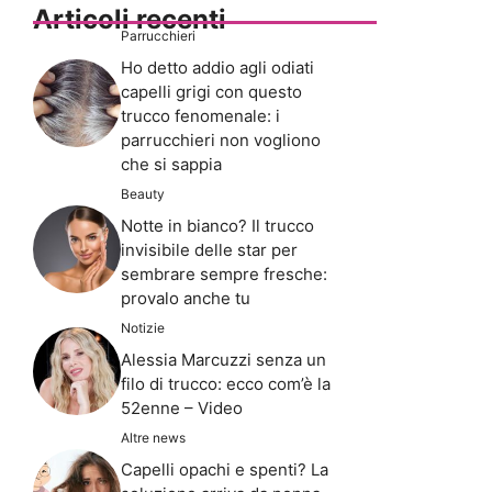
Articoli recenti
Parrucchieri
Ho detto addio agli odiati
capelli grigi con questo
trucco fenomenale: i
parrucchieri non vogliono
che si sappia
Beauty
Notte in bianco? Il trucco
invisibile delle star per
sembrare sempre fresche:
provalo anche tu
Notizie
Alessia Marcuzzi senza un
filo di trucco: ecco com’è la
52enne – Video
Altre news
Capelli opachi e spenti? La